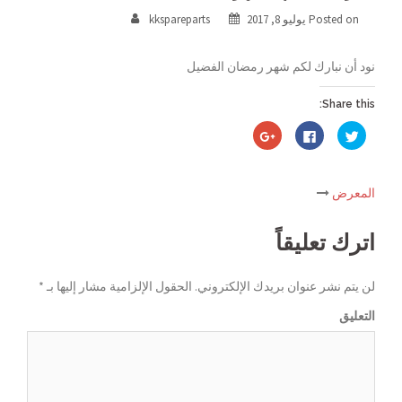
Posted on
يوليو 8, 2017
kkspareparts
نود أن نبارك لكم شهر رمضان الفضيل
Share this:
اضغط
انقر
اضغط
للمشاركة
للمشاركة
للمشاركة
على
على
على
تويتر
فيسبوك
Google+
(فتح
(فتح
(فتح
في
في
في
المعرض
نافذة
نافذة
نافذة
Post
جديدة)
جديدة)
جديدة)
اترك تعليقاً
navigation
لن يتم نشر عنوان بريدك الإلكتروني.
الحقول الإلزامية مشار إليها بـ
*
التعليق